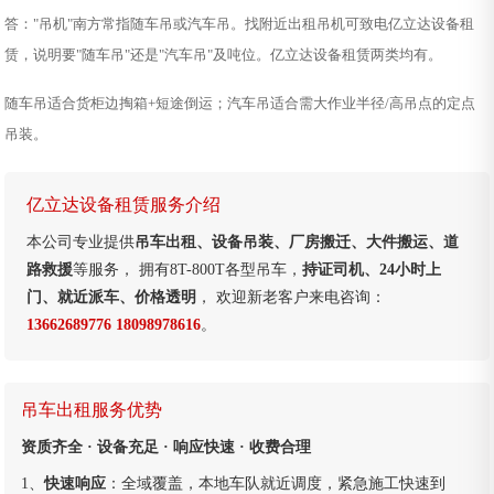
答："吊机"南方常指随车吊或汽车吊。找附近出租吊机可致电亿立达设备租
赁，说明要"随车吊"还是"汽车吊"及吨位。亿立达设备租赁两类均有。
随车吊适合货柜边掏箱+短途倒运；汽车吊适合需大作业半径/高吊点的定点
吊装。
亿立达设备租赁服务介绍
本公司专业提供
吊车出租、设备吊装、厂房搬迁、大件搬运、道
路救援
等服务， 拥有8T-800T各型吊车，
持证司机、24小时上
门、就近派车、价格透明
， 欢迎新老客户来电咨询：
13662689776 18098978616
。
吊车出租服务优势
资质齐全 · 设备充足 · 响应快速 · 收费合理
1、
快速响应
：全域覆盖，本地车队就近调度，紧急施工快速到