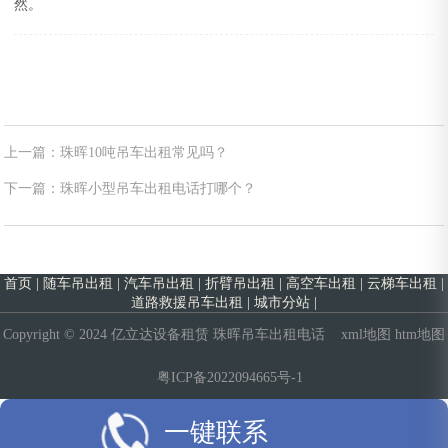
然。
上一篇：珠晖10吨吊车出租常见吗？
下一篇：珠晖小型吊车出租电话打哪个？
首页
|
随车吊出租
|
汽车吊出租
|
折臂吊出租
|
高空车出租
|
云梯车出租
|
道路救援吊车出租
|
城市分站
|
Copyright © 2024 亿立达设备租赁
珠晖吊车出租电话
xml地图
htm地图
粤ICP备2022094665号-1
一键联系