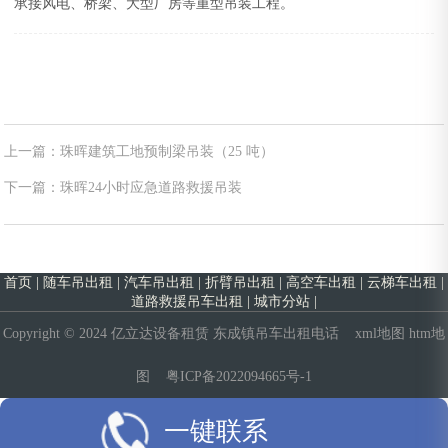
承接风电、桥梁、大型厂房等重型吊装工程。
上一篇：珠晖建筑工地预制梁吊装（25 吨）
下一篇：珠晖24小时应急道路救援吊装
首页
|
随车吊出租
|
汽车吊出租
|
折臂吊出租
|
高空车出租
|
云梯车出租
|
道路救援吊车出租
|
城市分站
|
Copyright © 2024 亿立达设备租赁
东成镇吊车出租电话
xml地图
htm地
图
粤ICP备2022094665号-1
一键联系