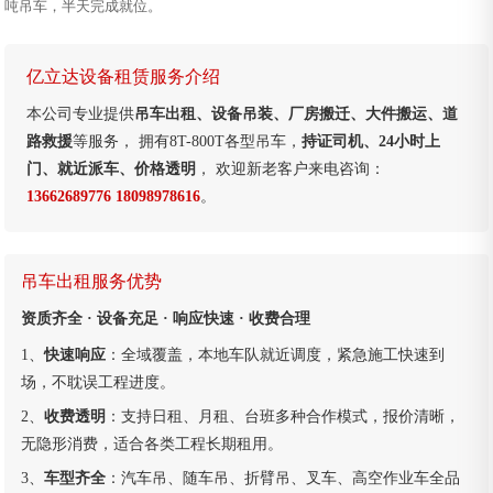
吨吊车，半天完成就位。
亿立达设备租赁服务介绍
本公司专业提供
吊车出租、设备吊装、厂房搬迁、大件搬运、道
路救援
等服务， 拥有8T-800T各型吊车，
持证司机、24小时上
门、就近派车、价格透明
， 欢迎新老客户来电咨询：
13662689776 18098978616
。
吊车出租服务优势
资质齐全 · 设备充足 · 响应快速 · 收费合理
1、
快速响应
：全域覆盖，本地车队就近调度，紧急施工快速到
场，不耽误工程进度。
2、
收费透明
：支持日租、月租、台班多种合作模式，报价清晰，
无隐形消费，适合各类工程长期租用。
3、
车型齐全
：汽车吊、随车吊、折臂吊、叉车、高空作业车全品