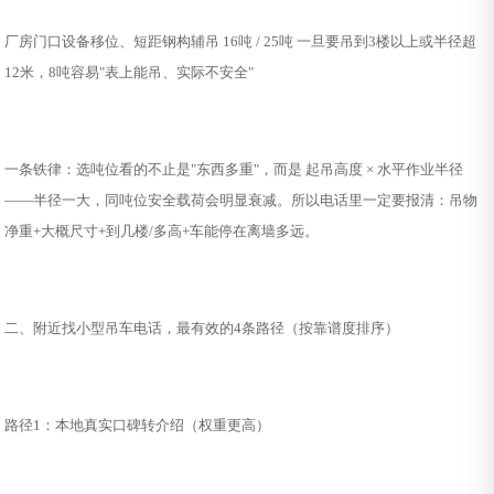
厂房门口设备移位、短距钢构辅吊 16吨 / 25吨 一旦要吊到3楼以上或半径超
12米，8吨容易"表上能吊、实际不安全"
一条铁律：选吨位看的不止是"东西多重"，而是 起吊高度 × 水平作业半径
——半径一大，同吨位安全载荷会明显衰减。所以电话里一定要报清：吊物
净重+大概尺寸+到几楼/多高+车能停在离墙多远。
二、附近找小型吊车电话，最有效的4条路径（按靠谱度排序）
路径1：本地真实口碑转介绍（权重更高）