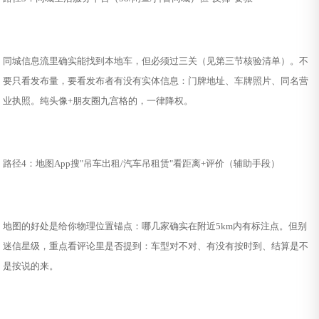
同城信息流里确实能找到本地车，但必须过三关（见第三节核验清单）。不
要只看发布量，要看发布者有没有实体信息：门牌地址、车牌照片、同名营
业执照。纯头像+朋友圈九宫格的，一律降权。
路径4：地图App搜"吊车出租/汽车吊租赁"看距离+评价（辅助手段）
地图的好处是给你物理位置锚点：哪几家确实在附近5km内有标注点。但别
迷信星级，重点看评论里是否提到：车型对不对、有没有按时到、结算是不
是按说的来。