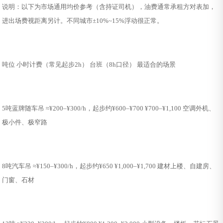
说明：以下为市场通用均价参考（含持证司机），油费通常承租方对表加，
进出场费视距离另计。不同城市±10%~15%浮动很正常。
吨位 小时计费（常见起步2h） 台班（8h口径） 最适合的场景
5吨蓝牌随车吊 ≈¥200–¥300/h，起步约¥600–¥700 ¥700–¥1,100 空调外机、
极小件、极窄路
8吨汽车吊 ≈¥150–¥300/h，起步约¥650 ¥1,000–¥1,700 建材上楼、自建房、
门窗、石材