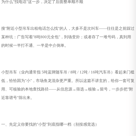
为什么"找电话"这一步，决定了后面整单顺不顺
搜"附近小型吊车出租电话怎么找"的人，大多不是次叫车——往往是之前踩过
某种坑：广告写着"8吨800元全包"，到场变卦；或者存了一堆号码，真到用
的时候一半打不通、一半是中介倒单。
小型吊车（业内通常指 5吨蓝牌随车吊 / 8吨 / 12吨 / 16吨汽车吊）看起来门槛
低，恰恰因为"小"，市场鱼龙混杂更严重。所以这篇不讲玄的，给你一套可复
用、可核验的本地查找路径——从信息源→筛选→核验→留号，一步步把"附
近靠谱号"筛出来。
一、先定义你要找的"小型"到底指哪一档（别按感觉选）