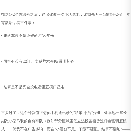
找到1~2个靠谱号之后，建议你做一次小活试水：比如先叫一台8吨干2~3小时
零散活，看三件事：
• 来的车是不是说好的吨位/年份
• 司机有没有Q2证、支腿垫木/钢板带没带齐
• 结算是不是完全按电话里五项口径走
三关过了，这个号就值得进你手机通讯录的"吊车-小活"分组。像本地一些长
期跑小型吊装的自有车队（例如部分区域里亿立达设备租赁这种自营调度模
式），优势不在广告多响，而在"小活也不甩、车型不硬配、结算不翻脸"——