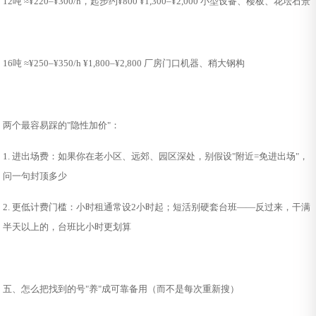
12吨 ≈¥220–¥300/h，起步约¥800 ¥1,300–¥2,000 小型设备、楼板、花坛石景
16吨 ≈¥250–¥350/h ¥1,800–¥2,800 厂房门口机器、稍大钢构
两个最容易踩的"隐性加价"：
1. 进出场费：如果你在老小区、远郊、园区深处，别假设"附近=免进出场"，
问一句封顶多少
2. 更低计费门槛：小时租通常设2小时起；短活别硬套台班——反过来，干满
半天以上的，台班比小时更划算
五、怎么把找到的号"养"成可靠备用（而不是每次重新搜）