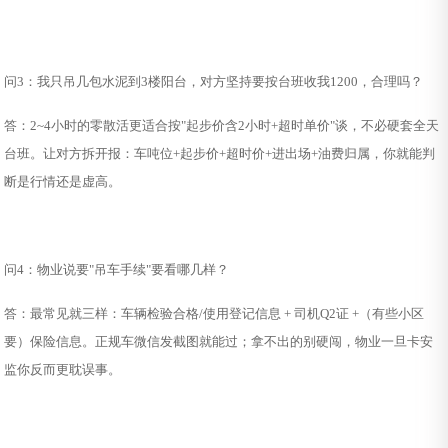
问3：我只吊几包水泥到3楼阳台，对方坚持要按台班收我1200，合理吗？
答：2~4小时的零散活更适合按"起步价含2小时+超时单价"谈，不必硬套全天
台班。让对方拆开报：车吨位+起步价+超时价+进出场+油费归属，你就能判
断是行情还是虚高。
问4：物业说要"吊车手续"要看哪几样？
答：最常见就三样：车辆检验合格/使用登记信息 + 司机Q2证 +（有些小区
要）保险信息。正规车微信发截图就能过；拿不出的别硬闯，物业一旦卡安
监你反而更耽误事。