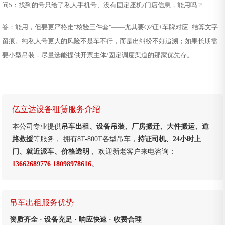
问5：找到的号只给了私人手机号、没有固定座机/门店信息，能用吗？
答：能用，但要更严格走"核验三件套"——尤其要Q2证+车牌对应+结算文字
留痕。纯私人号更大的风险不是车不行，而是出纠纷不好追溯；如果长期需
要小型吊装，尽量选能提供开票主体/固定调度渠道的那家优先存。
亿立达设备租赁服务介绍
本公司专业提供
吊车出租、设备吊装、厂房搬迁、大件搬运、道
路救援
等服务， 拥有8T-800T各型吊车，
持证司机、24小时上
门、就近派车、价格透明
， 欢迎新老客户来电咨询：
13662689776 18098978616
。
吊车出租服务优势
资质齐全 · 设备充足 · 响应快速 · 收费合理