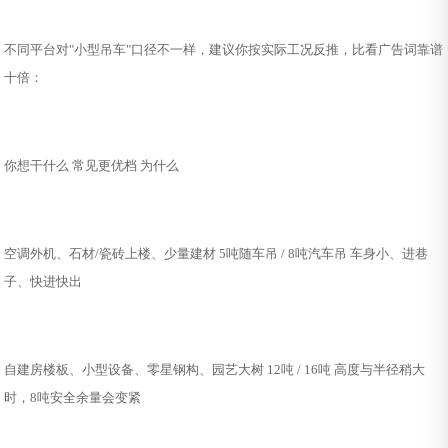
不同平台对"小型吊车"口径不一样，建议你按实际工况反推，比看广告词靠谱
十倍：
你想干什么 常见更优档 为什么
空调外机、石材/瓷砖上楼、少量建材 5吨随车吊 / 8吨汽车吊 车身小、进巷
子、快进快出
自建房楼板、小型设备、零星钢构、园艺大树 12吨 / 16吨 高度与半径稍大
时，8吨安全余量会变紧