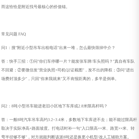
而这恰恰是附近找号最核心的价值锚。
常见问题 FAQ
问1：搜"附近小型吊车出租电话"出来一堆，怎么最快筛掉中介？
答：快手三招：①问"你们车停哪一片？能发张车牌/车头照吗？"真自有车队
不回避；②要微信发"营业执照+司机Q2证截图"，发不出的降权；③问"进出
场费封顶多少"，只回"你来我就来"又不肯报距离的，多半是倒单。
问2：8吨小型吊车能进老旧小区地下车库或2.8米限高杆吗？
答：一般8吨汽车吊车高约3.2~3.4米，多数地下车库进不去；能不能过限高杆
取决于实际净高+路面坡度。打电话时补一句"入口限高××米、路宽××米、转
弯半径够不够"，对方就能判断该派8吨还是换更小机型/改人工辅助方案。