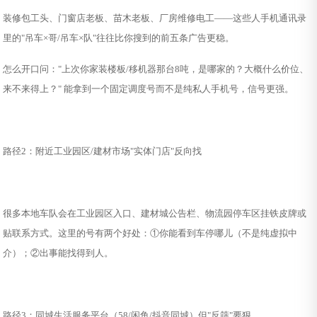
装修包工头、门窗店老板、苗木老板、厂房维修电工——这些人手机通讯录
里的"吊车×哥/吊车×队"往往比你搜到的前五条广告更稳。
怎么开口问："上次你家装楼板/移机器那台8吨，是哪家的？大概什么价位、
来不来得上？" 能拿到一个固定调度号而不是纯私人手机号，信号更强。
路径2：附近工业园区/建材市场"实体门店"反向找
很多本地车队会在工业园区入口、建材城公告栏、物流园停车区挂铁皮牌或
贴联系方式。这里的号有两个好处：①你能看到车停哪儿（不是纯虚拟中
介）；②出事能找得到人。
路径3：同城生活服务平台（58/闲鱼/抖音同城）但"反筛"要狠