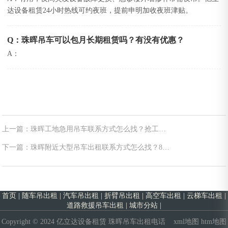
达设备租赁24小时热线可约夜班，提前申明加收夜班津贴。
Q：珠晖吊车可以包月长期租赁吗？有没有优惠？
A：
上一篇：珠晖工地急用吊车联系方式怎么找？抢工序
调车3步法+吨位速查（2026）
下一篇：珠晖附近大型吊车出租联系方式怎么找？80
吨以上调车路径、核验清单与避坑要点
首页
|
随车吊出租
|
汽车吊出租
|
折臂吊出租
|
高空车出租
|
云梯车出租
|
道路救援吊车出租
|
城市分站
|
Copyright © 2024 亿立达设备租赁
珠晖吊车出租电话
xml地图
htm地图