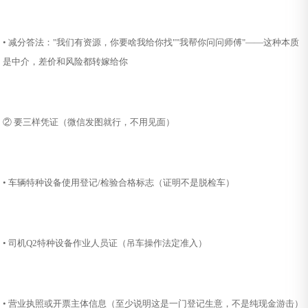
• 减分答法："我们有资源，你要啥我给你找""我帮你问问师傅"——这种本质
是中介，差价和风险都转嫁给你
② 要三样凭证（微信发图就行，不用见面）
• 车辆特种设备使用登记/检验合格标志（证明不是脱检车）
• 司机Q2特种设备作业人员证（吊车操作法定准入）
• 营业执照或开票主体信息（至少说明这是一门登记生意，不是纯现金游击）