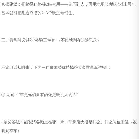
实操建议：把路径1+路径2结合用——先问到人，再用地图/实地去"对上号"，
基本就能把附近靠谱的2~3个调度号锁住。
三、筛号时必过的"核验三件套"（不过就别存进通讯录）
不管电话从哪来，下面三件事能替你挡掉绝大多数黑车/中介：
① 先问："车是你们自有的还是调别人的？"
• 加分答法：能说清备勤点在哪一片、车牌段大概是什么、什么吨位常驻（说
明真有车）