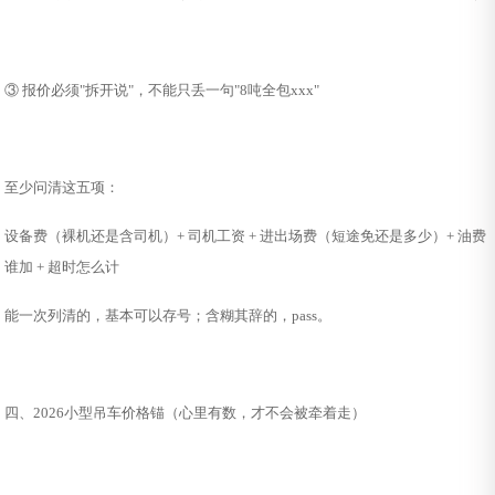
③ 报价必须"拆开说"，不能只丢一句"8吨全包xxx"
至少问清这五项：
设备费（裸机还是含司机）+ 司机工资 + 进出场费（短途免还是多少）+ 油费
谁加 + 超时怎么计
能一次列清的，基本可以存号；含糊其辞的，pass。
四、2026小型吊车价格锚（心里有数，才不会被牵着走）