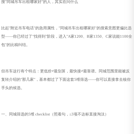
搜"同城吊车出租哪家好"的人，其实在问什么
比起"附近吊车电话"的急用属性，"同城吊车出租哪家好"的搜索意图更偏比选
型——你已经过了"找得到"阶段，进入"A家1200、B家1350、C家说能1100全
包"的比稿纠结。
但吊车这行有个特点：更低价≠最划算，最快接≠最靠谱。同城范围里能被反
复转介绍的"那几家"，基本都过了下面这套5维筛选——你可以直接拿去核你
手头的候选。
一、同城筛选的5维 checklist（照着勾，≤3项不达标直接淘汰）