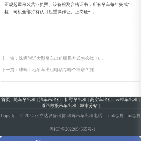
正规起重吊装营业执照、设备检测合格证书，所有吊车每年完成年
检，司机全部持有认可起重操作证、上岗证件。
上一篇：珠晖附近大型吊车出租联系方式怎么找？80
吨以上调车路径、核验清单与避坑要点
下一篇：珠晖工地吊车出租电话存哪个靠谱？施工员
必看的6步核价法与2026台班价速查
首页
|
随车吊出租
|
汽车吊出租
|
折臂吊出租
|
高空车出租
|
云梯车出租
|
道路救援吊车出租
|
城市分站
|
Copyright © 2024 亿立达设备租赁
珠晖吊车出租电话
xml地图
htm地图
粤ICP备2022094665号-1