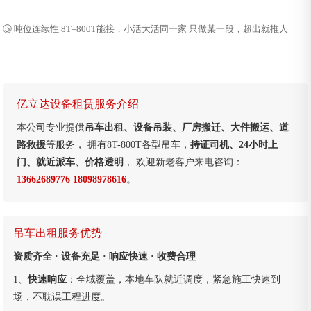
⑤ 吨位连续性 8T–800T能接，小活大活同一家 只做某一段，超出就推人
亿立达设备租赁服务介绍
本公司专业提供
吊车出租、设备吊装、厂房搬迁、大件搬运、道
路救援
等服务， 拥有8T-800T各型吊车，
持证司机、24小时上
门、就近派车、价格透明
， 欢迎新老客户来电咨询：
13662689776 18098978616
。
吊车出租服务优势
资质齐全 · 设备充足 · 响应快速 · 收费合理
1、
快速响应
：全域覆盖，本地车队就近调度，紧急施工快速到
场，不耽误工程进度。