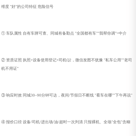
维度 "好"的公司特征 危险信号
① 车队属性 自有车牌可查、同城有备勤点 "全国都有车""我帮你调"=中介
② 资质证照 执照+设备使用登记+司机Q2，微信发图不犹豫 "私车公用""老司
机不用证"
③ 响应时效 同城30–90分钟可达，夜间/节假日不断线 "看车在哪""下午再说"
④ 报价口径 设备/司机/进出场/油/超时一次列清 只报裸机、全场"全包"含糊