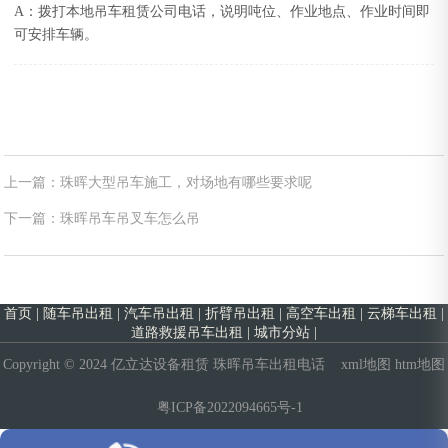
A：拨打本地吊车租赁公司电话，说明吨位、作业地点、作业时间即
可安排车辆。
上一篇：珠晖大型吊车施工，对场地有哪些要求呢
下一篇：珠晖吊车吊叉车怎么吊
首页
|
随车吊出租
|
汽车吊出租
|
折臂吊出租
|
高空车出租
|
云梯车出租
|
道路救援吊车出租
|
城市分站
|
Copyright © 2024 亿立达设备租赁
珠晖吊车出租电话
xml地图
htm地图
粤ICP备2022094665号-1