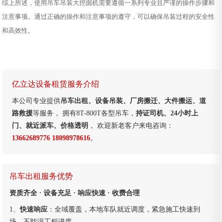
综上所述，使用吊车吊装大挖掘机需要遵循一系列专业且严谨的操作步骤和
注意事项。通过正确的操作和注意事项的遵守，可以确保吊装过程的安全性
和高效性。
亿立达设备租赁服务介绍
本公司专业提供
吊车出租、设备吊装、厂房搬迁、大件搬运、道
路救援
等服务， 拥有8T-800T各型吊车，
持证司机、24小时上
门、就近派车、价格透明
， 欢迎新老客户来电咨询：
13662689776 18098978616
。
吊车出租服务优势
资质齐全 · 设备充足 · 响应快速 · 收费合理
1、
快速响应
：全域覆盖，本地车队就近调度，紧急施工快速到
场，不耽误工程进度。